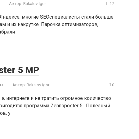
Автор:
Bakalov Igor
12
 Яндексе, многие SEOспециалисты стали больше
м и их накрутке. Парочка оптимизаторов,
ыбрали
ter 5 MP
зы
Автор:
Bakalov Igor
0
в интернете и не тратить огромное количество
ригодится программа Zennoposter 5. Полезный
ов, у