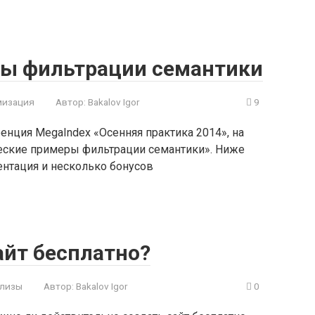
ры фильтрации семантики
мизация
Автор:
Bakalov Igor
9
енция MegaIndex «Осенняя практика 2014», на
ческие примеры фильтрации семантики». Ниже
ентация и несколько бонусов
айт бесплатно?
елизы
Автор:
Bakalov Igor
0