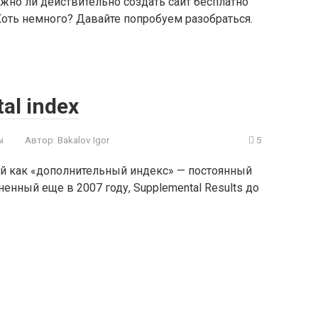
жно ли действительно создать сайт бесплатно
 Хоть немного? Давайте попробуем разобраться.
al index
ы
Автор:
Bakalov Igor
5
ный как «дополнительный индекс» — постоянный
енный еще в 2007 году, Supplemental Results до