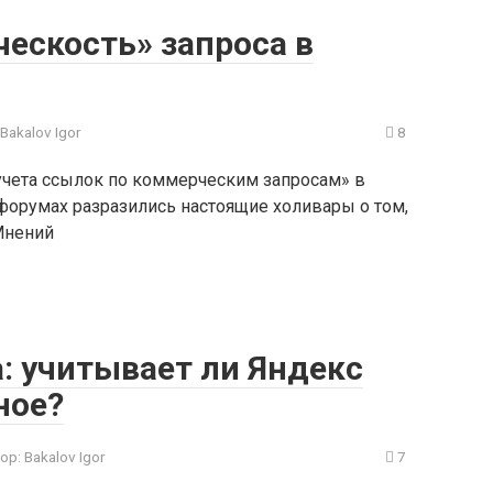
ескость» запроса в
Bakalov Igor
8
учета ссылок по коммерческим запросам» в
форумах разразились настоящие холивары о том,
Мнений
: учитывает ли Яндекс
ное?
ор:
Bakalov Igor
7