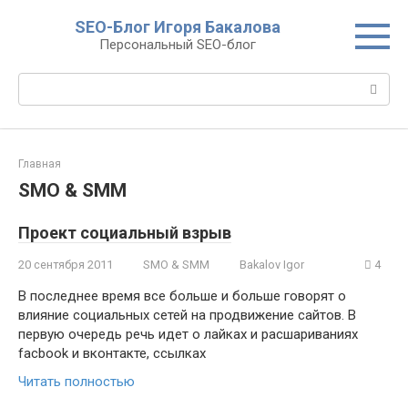
Перейти
SEO-Блог Игоря Бакалова
к
Персональный SEO-блог
контенту
Поиск:
Главная
SMO & SMM
Проект социальный взрыв
20 сентября 2011
SMO & SMM
Bakalov Igor
4
В последнее время все больше и больше говорят о
влияние социальных сетей на продвижение сайтов. В
первую очередь речь идет о лайках и расшариваниях
facbook и вконтакте, ссылках
Читать полностью