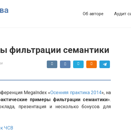
ва
Об авторе
Аудит с
ры фильтрации семантики
or
нференция MegaIndex «
Осенняя практика 2014
», на
рактические примеры фильтрации семантики
».
клада, презентация и несколько бонусов для