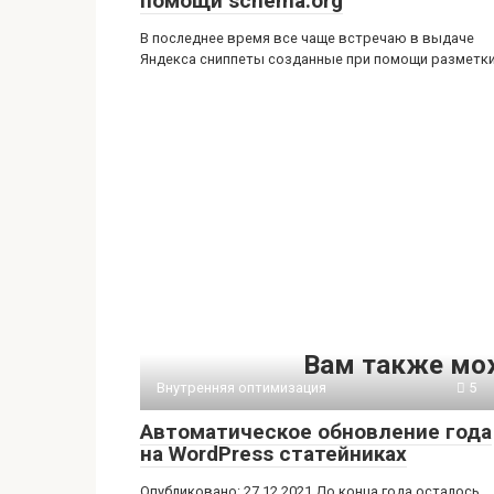
помощи schema.org
В последнее время все чаще встречаю в выдаче
Яндекса сниппеты созданные при помощи разметк
Вам также мо
Внутренняя оптимизация
5
Автоматическое обновление года
на WordPress статейниках
Опубликовано: 27.12.2021 До конца года осталось