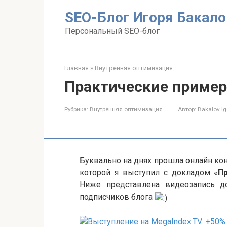
Перейти
SEO-Блог Игоря Бакало
к
контенту
Персональный SEO-блог
Главная
»
Внутренняя оптимизация
Практические приме
Рубрика:
Внутренняя оптимизация
Автор:
Bakalov Ig
Буквально на днях прошла онлайн ко
которой я выступил с докладом «
П
Ниже представлена видеозапись до
подписчиков блога