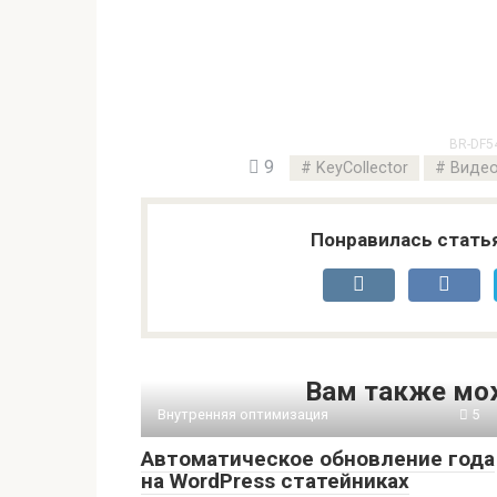
BR-DF5
9
KeyCollector
Виде
Понравилась стать
Вам также мо
Внутренняя оптимизация
5
Автоматическое обновление года
на WordPress статейниках