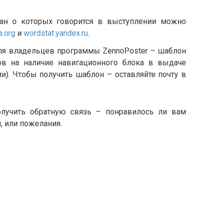
ран о которых говорится в выступлении можно
a.org
и
wordstat.yandex.ru
.
ля владельцев программы ZennoPoster – шаблон
ов на наличие навигационного блока в выдаче
ии). Чтобы получить шаблон – оставляйте почту в
олучить обратную связь – понравилось ли вам
, или пожелания.