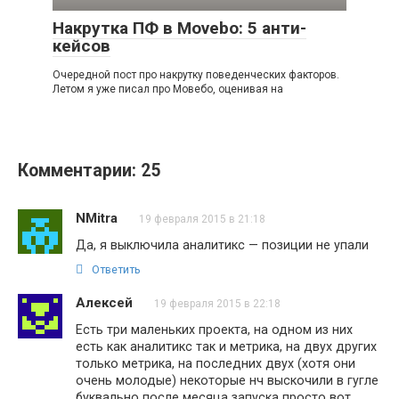
Накрутка ПФ в Movebo: 5 анти-
кейсов
Очередной пост про накрутку поведенческих факторов.
Летом я уже писал про Мовебо, оценивая на
Комментарии: 25
NMitra
19 февраля 2015 в 21:18
Да, я выключила аналитикс — позиции не упали
Ответить
Алексей
19 февраля 2015 в 22:18
Есть три маленьких проекта, на одном из них
есть как аналитикс так и метрика, на двух других
только метрика, на последних двух (хотя они
очень молодые) некоторые нч выскочили в гугле
буквально после месяца запуска просто вот