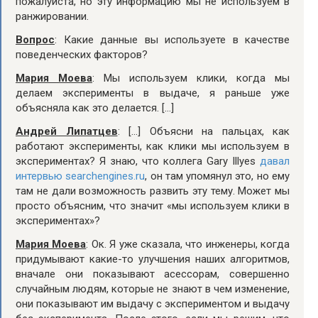
пожалуйста, но эту информацию мы не используем в
ранжировании.
Вопрос
: Какие данные вы используете в качестве
поведенческих факторов?
Мария Моева
: Мы используем клики, когда мы
делаем эксперименты в выдаче, я раньше уже
объясняла как это делается. […]
Андрей Липатцев
: […] Объясни на пальцах, как
работают эксперименты, как клики мы используем в
экспериментах? Я знаю, что коллега Gary Illyes
давал
интервью searchengines.ru
, он там упомянул это, но ему
там не дали возможность развить эту тему. Может мы
просто объясним, что значит «мы используем клики в
экспериментах»?
Мария Моева
: Ок. Я уже сказала, что инженеры, когда
придумывают какие-то улучшения наших алгоритмов,
вначале они показывают асессорам, совершенно
случайным людям, которые не знают в чем изменение,
они показывают им выдачу с экспериментом и выдачу