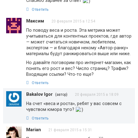
Спасибо заранее за ответ
Ответить
Максим
20 февраля 2015 в 12:54
По поводу веса и роста. Эта метрика может
учитываться для контентных проектов, где автор
— может считаться новичком, любителем,
экспертом — и благодаря некому «Автор-ранку»
материалы будут ранжироваться выше или ниже.
Но давайте поговорим про интернет-магазин, как
понять его рост и вес? Число страниц? Трафик?
Входящие ссылки? Что-то еще?
Ответить
Bakalov Igor
(автор)
20 февраля 2015 в 18:09
На счет «веса и роста», ребят у вас совсем с
чувством юмора туго?
Ответить
Marian
21 февраля 2015 в 15:31