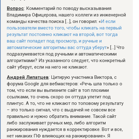
Вопрос
: Комментарий по поводу высказывания
Владимира Офицерова, нашего коллеги из инженерной
команды качества поиска […], он говорил: «
И если
пользователи вместо того, чтобы кликать на первый
результат постоянно кликают на второй, вот тогда
ваш сайт попадет под просмотр, и ручные и
автоматические алгоритмы вас оттуда уберут
» […] Что
подразумевается под ручными и автоматическими
алгоритмами? Из указанного следует, что конкретный
сайт уберут, если на него не кликают.
Андрей Липатцев
: Цитирую участника Виктора, с
форума Google для вебмастеров: «Речь шла только о
том, что если вы выпихните сайт в топ плохими
ссылками, то очень скоро он оттуда улетит под
плинтус. А то, что не кликают по топовому результату
– это только сигнал, что с выдачей не совсем все
правильно и нужно обратить внимание. Такой сайт
либо заслуживает ручных мер, либо алгоритм
ранжирования нуждается в корректировке. Вот и все,
нет никаких ПФ влияющих на ранжирование». Я