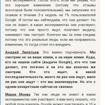
без эксперимента. После этого, если мы решим, что
это хорошее изменение (потому что отзывы
асессоров были положительными), мы запускаем это
скажем в течении 2-х недель на 1% пользователей
Google. И потом мы наблюдаем, что они делают. Но
они не знают, в каких экспериментах они участвуют,
потому что они просто ищут, получают выдачу,
нажимают там, смотрят. Конечно мы за этим следим,
потому что это реальные люди, если им понравилось
изменение, то тогда стоит его внедрить.
Андрей Липатцев
: Это важно подчеркнуть.
Мы
смотрим не на ваши клики, а на наши клики. Куда,
кто на нашем сайте (выдаче Google), кто что там
делает, это логично и на это мы конечно же
смотрим. Кто что ищет, в какой
последовательности, много ли раз они ищут, мало
ли раз они ищут – это мы анализируем. Но это с
одним конкретным сайтом не связано
.
Мария Моева
: Так как люди не знают в каких
экспериментах они участвуют, я вам могу сказать, что
любой пользователь Google может участвовать в 10 и