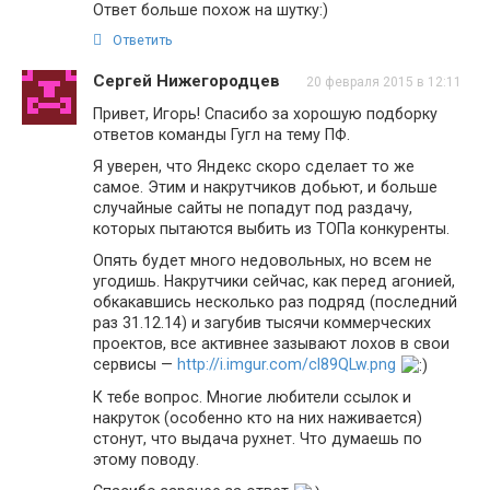
Ответ больше похож на шутку:)
Ответить
Сергей Нижегородцев
20 февраля 2015 в 12:11
Привет, Игорь! Спасибо за хорошую подборку
ответов команды Гугл на тему ПФ.
Я уверен, что Яндекс скоро сделает то же
самое. Этим и накрутчиков добьют, и больше
случайные сайты не попадут под раздачу,
которых пытаются выбить из ТОПа конкуренты.
Опять будет много недовольных, но всем не
угодишь. Накрутчики сейчас, как перед агонией,
обкакавшись несколько раз подряд (последний
раз 31.12.14) и загубив тысячи коммерческих
проектов, все активнее зазывают лохов в свои
сервисы —
http://i.imgur.com/cI89QLw.png
К тебе вопрос. Многие любители ссылок и
накруток (особенно кто на них наживается)
стонут, что выдача рухнет. Что думаешь по
этому поводу.