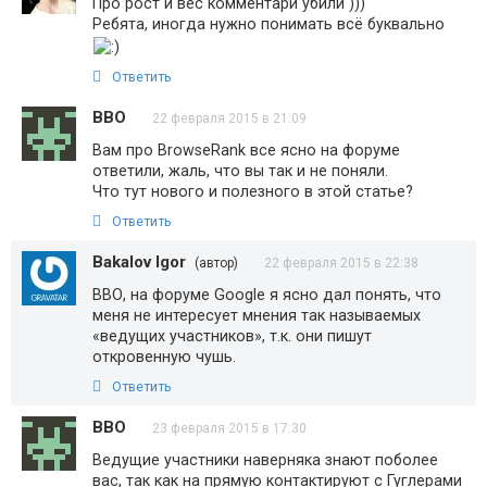
Про рост и вес комментари убили )))
Ребята, иногда нужно понимать всё буквально
Ответить
ВВО
22 февраля 2015 в 21:09
Вам про BrowseRank все ясно на форуме
ответили, жаль, что вы так и не поняли.
Что тут нового и полезного в этой статье?
Ответить
Bakalov Igor
(автор)
22 февраля 2015 в 22:38
ВВО, на форуме Google я ясно дал понять, что
меня не интересует мнения так называемых
«ведущих участников», т.к. они пишут
откровенную чушь.
Ответить
ВВО
23 февраля 2015 в 17:30
Ведущие участники наверняка знают поболее
вас, так как на прямую контактируют с Гуглерами