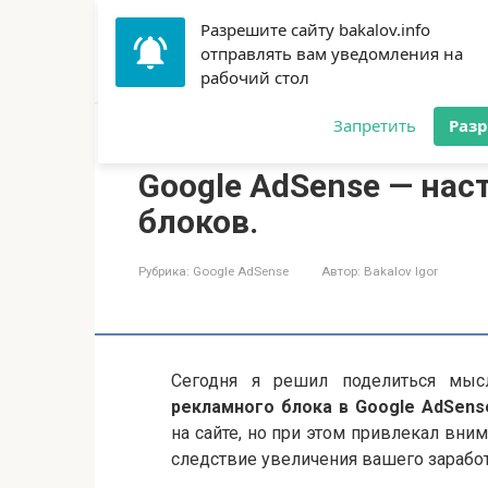
Перейти
Разрешите сайту bakalov.info
SEO-Блог Игоря Бакало
к
отправлять вам уведомления на
контенту
Персональный SEO-блог
рабочий стол
Запретить
Раз
Главная
»
Google AdSense
Google AdSense — нас
блоков.
Рубрика:
Google AdSense
Автор:
Bakalov Igor
Сегодня я решил поделиться мы
рекламного блока в Google AdSens
на сайте, но при этом привлекал вним
следствие увеличения вашего заработ