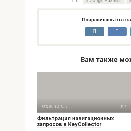
0
Google AdSense
Понравилась стать
Вам также мо
SEO Soft & Services
5
Фильтрация навигационных
запросов в KeyCollector