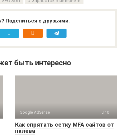
SEO Soft
Заработок в интернете
я? Поделиться с друзьями:
жет быть интересно
Google AdSense
10
Как спрятать сетку MFA сайтов от
палева