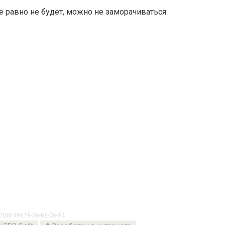
се равно не будет, можно не заморачиваться.
706F49679-26-08-06-14