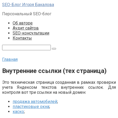
Перейти
SEO-Блог Игоря Бакалова
к
Персональный SEO-блог
контенту
Об авторе
Аудит сайтов
SEO-консультации
Контакты
Поиск:
Главная
Внутренние ссылки (тех страница)
Это техническая страница созданная в рамках проверки
учета Яндексом текстов внутренних ссылок. Для
контроля вот три ссылки на новый домен:
продажа автомобилей
;
пластиковые окна
;
каско
;